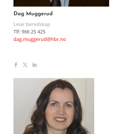
Dag Muggerud
Leiar beredskap
Tlf: 966 25 425
dag.muggerud@hbr.no