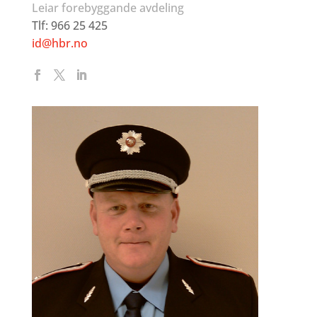
Leiar forebyggande avdeling
Tlf: 966 25 425
id@hbr.no